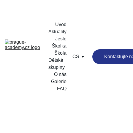
Úvod
Aktuality
Jesle
Školka
Škola
CS
Kontaktujte n
Dětské 
skupiny
O nás
Galerie
FAQ